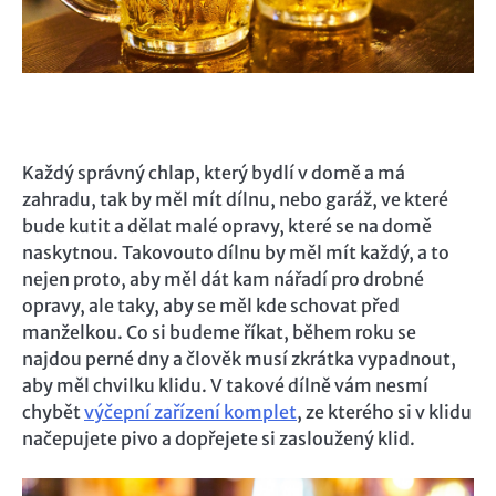
Každý správný chlap, který bydlí v domě a má
zahradu, tak by měl mít dílnu, nebo garáž, ve které
bude kutit a dělat malé opravy, které se na domě
naskytnou. Takovouto dílnu by měl mít každý, a to
nejen proto, aby měl dát kam nářadí pro drobné
opravy, ale taky, aby se měl kde schovat před
manželkou. Co si budeme říkat, během roku se
najdou perné dny a člověk musí zkrátka vypadnout,
aby měl chvilku klidu. V takové dílně vám nesmí
chybět
výčepní zařízení komplet
, ze kterého si v klidu
načepujete pivo a dopřejete si zasloužený klid.