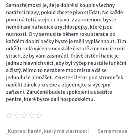
Samozřejmostí je, že je dobré si koupit všechny
narážecí hlavy, pokud chcete pivo střídat. Ne každé
pivo má totiž stejnou hlavu. Zapomenout byste
neměli ani na hadice a rychlospojky, které jsou
nutností. O ty se musíte během roku starat a po
každém dopití bečky byste je měli vypláchnout. Tím
udržíte celá výčep v neustále čistotě a nemusíte mít
strach, že by vám zasmrádl. Právě čistění hadic je
jedna z hlavních věcí, aby byl výčep neustále funkční
a čistý. Mimo to nezabere moc místa a dá se
jednoduše přenášet.
Zkuste si letos pod stromeček
nadělit dárek pro sebe a objednejte si výčepní
zařízení. Zaručeně budete spokojení a ušetříte
peníze, které byste dali hospodskému.
Navigace
Kupte si bazén, který má vlastnosti
Seznamte se