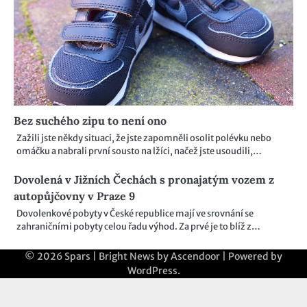
Bez suchého zipu to není ono
Zažili jste někdy situaci, že jste zapomněli osolit polévku nebo
omáčku a nabrali první sousto na lžíci, načež jste usoudili,…
Dovolená v Jižních Čechách s pronajatým vozem z
autopůjčovny v Praze 9
Dovolenkové pobyty v České republice mají ve srovnání se
zahraničními pobyty celou řadu výhod. Za prvé je to blíž z…
© 2026
Spars
| Bright News by
Ascendoor
| Powered by
WordPress
.