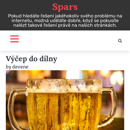
Spars
Skip
to
Pokud hledáte řešení jakéhokoliv svého problému na
content
internetu, možná uděláte dobře, když se pokusíte
nalézt takové řešení právě na našich stránkách.
Výčep do dílny
by
devene