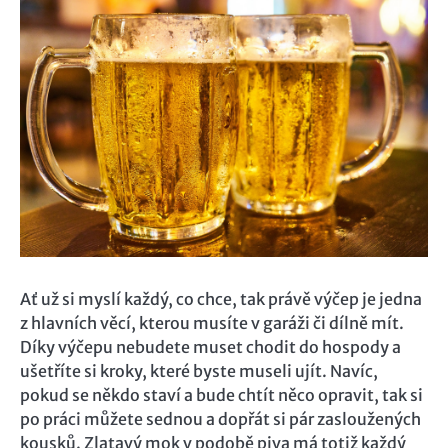
Ať už si myslí každý, co chce, tak právě výčep je jedna
z hlavních věcí, kterou musíte v garáži či dílně mít.
Díky výčepu nebudete muset chodit do hospody a
ušetříte si kroky, které byste museli ujít. Navíc,
pokud se někdo staví a bude chtít něco opravit, tak si
po práci můžete sednou a dopřát si pár zasloužených
kousků. Zlatavý mok v podobě piva má totiž každý