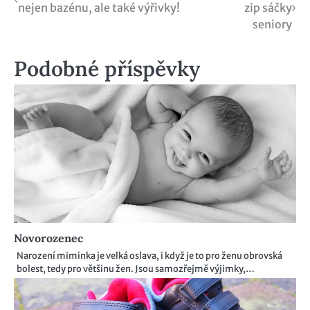
nejen bazénu, ale také výřivky!
zip sáčky
pro
seniory
příspěvek
Podobné příspěvky
Novorozenec
Narození miminka je velká oslava, i když je to pro ženu obrovská
bolest, tedy pro většinu žen. Jsou samozřejmě výjimky,…