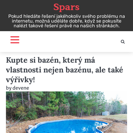
Spars
Skip
to
Pokud hledáte řešení jakéhokoliv svého problému na
content
internetu, možná uděláte dobře, když se pokusíte
nalézt takové řešení právě na našich stránkách.
Kupte si bazén, který má
vlastnosti nejen bazénu, ale také
výřivky!
by
devene