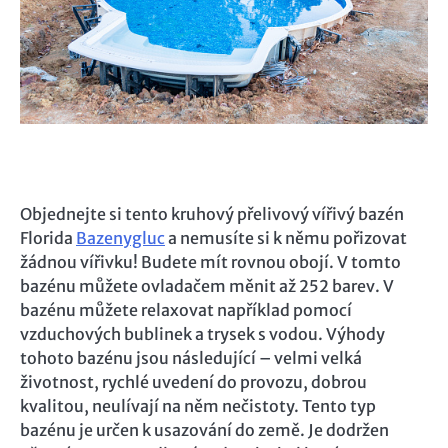
Objednejte si tento kruhový přelivový vířivý bazén
Florida
Bazenygluc
a nemusíte si k němu pořizovat
žádnou vířivku! Budete mít rovnou obojí. V tomto
bazénu můžete ovladačem měnit až 252 barev. V
bazénu můžete relaxovat například pomocí
vzduchových bublinek a trysek s vodou. Výhody
tohoto bazénu jsou následující – velmi velká
životnost, rychlé uvedení do provozu, dobrou
kvalitou, neulívají na něm nečistoty. Tento typ
bazénu je určen k usazování do země. Je dodržen