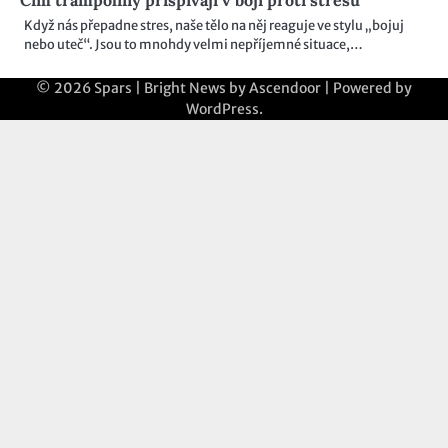
Čím trampolíny přispívají v boji proti stresu
Když nás přepadne stres, naše tělo na něj reaguje ve stylu „bojuj
nebo uteč“. Jsou to mnohdy velmi nepříjemné situace,…
© 2026
Spars
| Bright News by
Ascendoor
| Powered by
WordPress
.