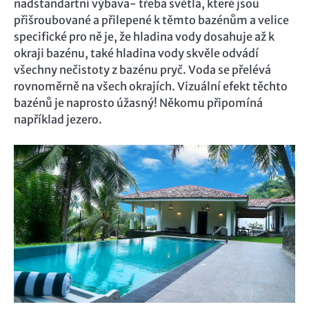
nadstandartní výbava- třeba světla, které jsou
přišroubované a přilepené k těmto bazénům a velice
specifické pro ně je, že hladina vody dosahuje až k
okraji bazénu, také hladina vody skvěle odvádí
všechny nečistoty z bazénu pryč. Voda se přelévá
rovnoměrně na všech okrajích. Vizuální efekt těchto
bazénů je naprosto úžasný! Někomu připomíná
například jezero.