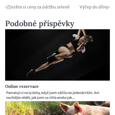
Navigace
Zjistěte si ceny za údržbu zeleně
Výčep do dílny
pro
Podobné příspěvky
příspěvek
Online rezervace
Pamatuji si na ty doby, když jsem vážila sto jedenáct kilo. Ani
nechtějte vědět, jak jsem se cítila anebo jak…