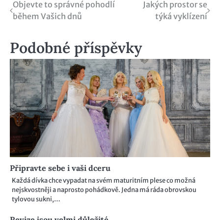
Navigace
Objevte to správné pohodlí
Jakých prostor se
během Vašich dnů
týká vyklízení
pro
příspěvek
Podobné příspěvky
Připravte sebe i vaši dceru
Každá dívka chce vypadat na svém maturitním plese co možná
nejskvostněji a naprosto pohádkově. Jedna má ráda obrovskou
tylovou sukni,…
Revize jsou velmi důležité