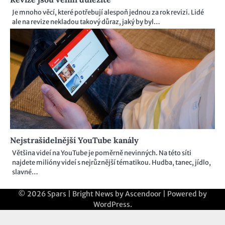
Je mnoho věcí, které potřebují alespoň jednou za rok revizi. Lidé
ale na revize nekladou takový důraz, jaký by byl…
Nejstrašidelnější YouTube kanály
Většina videí na YouTube je poměrně nevinných. Na této síti
najdete milióny videí s nejrůznější tématikou. Hudba, tanec, jídlo,
slavné…
© 2026
Spars
| Bright News by
Ascendoor
| Powered by
WordPress
.