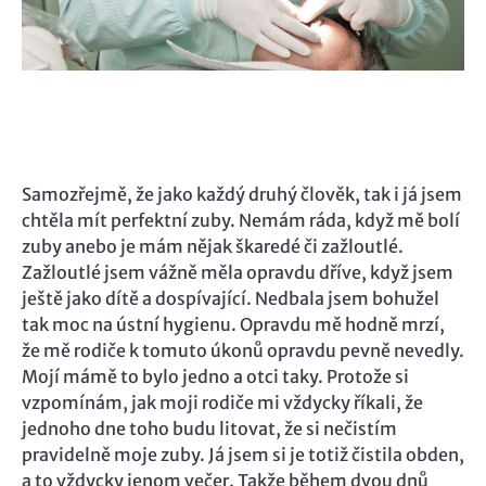
Samozřejmě, že jako každý druhý člověk, tak i já jsem
chtěla mít perfektní zuby. Nemám ráda, když mě bolí
zuby anebo je mám nějak škaredé či zažloutlé.
Zažloutlé jsem vážně měla opravdu dříve, když jsem
ještě jako dítě a dospívající. Nedbala jsem bohužel
tak moc na ústní hygienu. Opravdu mě hodně mrzí,
že mě rodiče k tomuto úkonů opravdu pevně nevedly.
Mojí mámě to bylo jedno a otci taky. Protože si
vzpomínám, jak moji rodiče mi vždycky říkali, že
jednoho dne toho budu litovat, že si nečistím
pravidelně moje zuby. Já jsem si je totiž čistila obden,
a to vždycky jenom večer. Takže během dvou dnů