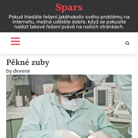
Spars
Skip
to
Pokud hledáte řešení jakéhokoliv svého problému na
content
internetu, možná uděláte dobře, když se pokusíte
nalézt takové řešení právě na našich stránkách.
Pěkné zuby
by
devene