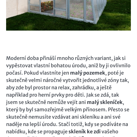
Moderní doba přináší mnoho různých variant, jak si
vypěstovat vlastní bohatou úrodu, aniž by ji ovlivnilo
počasí. Pokud vlastníte jen
malý pozemek
, poté je
skutečně velmi náročné vytvořit jednotlivé zóny tak,
aby zde byl prostor na relax, zahrádku, a ještě
například pro herní prvky pro děti. Jak se zdá, tak
jsem se skutečně nemůže vejít ani
malý skleníček
,
který by byl samozřejmě velkým přínosem. Přesto se
skutečně nemusíte vzdávat ani skleníku a ani své
naděje na lepší úrodu. Stačí totiž, kdy se podíváte na
nabídku, kde se propaguje
skleník ke zdi
vašeho