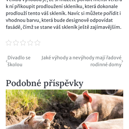
k ní přikoupit prodloužení skleníku, která dokonale
prodlouží tento váš skleník. Navíc si můžete pořídit i
vhodnou barvu, která bude designově odpovídat
fasádě, čímž se stane váš skleník ještě zajímavějším.
Navigace
Divadlo se
Jaké výhody a nevýhody mají řadové
školou
rodinné domy
pro
příspěvek
Podobné příspěvky