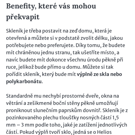
Benefity, které vás mohou
překvapit
Skleník je třeba postavit na zeď domu, která je
otevřená a můžete si v podstatě zvolit délku, jakou
potřebujete nebo preferujete. Díky tomu, že budete
mít chráněnou jednu stranu, tak ušetříte místo, a
navíc budete mít dokonce všechnu úrodu pěkně při
ruce, jelikož bude přímo u domu. Můžete si tak
pořídit skleník, který bude mít
výplně ze skla nebo
polykarbonátu
.
Standardně mu nechybí prostorné dveře, okna na
větrání a zešikmené boční stěny pěkně umožňují
proniknout slunečním paprskům dovnitř. Skleník je z
pozinkovaného plechu tloušťky nosných částí 1,5
mm – 3 mm podle toho, jaké je zatížení jednotlivých
částí. Pokud výplň tvoří sklo, jedná se o Helios