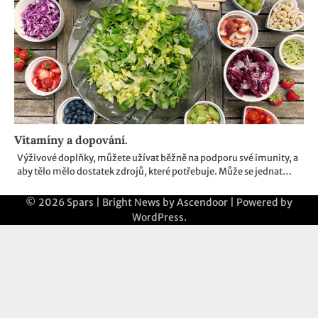
Vitamíny a dopování.
Výživové doplňky, můžete užívat běžně na podporu své imunity, a
aby tělo mělo dostatek zdrojů, které potřebuje. Může se jednat…
© 2026
Spars
| Bright News by
Ascendoor
| Powered by
WordPress
.