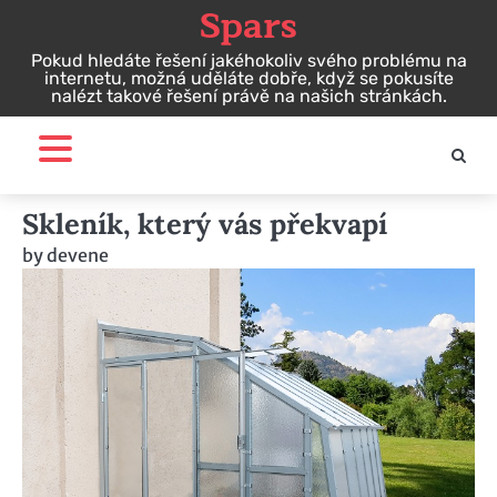
Spars
Skip
to
Pokud hledáte řešení jakéhokoliv svého problému na
content
internetu, možná uděláte dobře, když se pokusíte
nalézt takové řešení právě na našich stránkách.
Skleník, který vás překvapí
by
devene