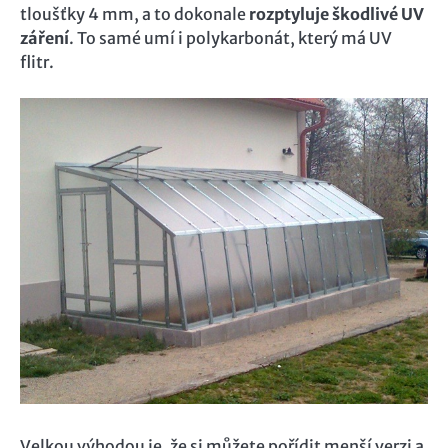
tloušťky 4 mm, a to dokonale
rozptyluje škodlivé UV
záření
. To samé umí i polykarbonát, který má UV
flitr.
Velkou výhodou je, že si můžete pořídit menší verzi a