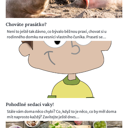
Chováte prasátko?
Není to ještě tak dávno, co bývalo běžnou praxí, chovat si u
rodinného domku na vesnici vlastního čuníka. Praseti se…
Pohodlné sedací vaky!
Stále vám doma něco chybí? Co, když to je něco, co by měl doma
mít naprosto každý? Zavítejte ještě dnes…