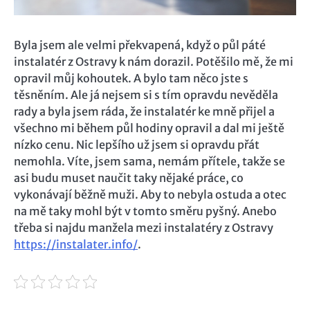
Byla jsem ale velmi překvapená, když o půl páté
instalatér z Ostravy k nám dorazil. Potěšilo mě, že mi
opravil můj kohoutek. A bylo tam něco jste s
těsněním. Ale já nejsem si s tím opravdu nevěděla
rady a byla jsem ráda, že instalatér ke mně přijel a
všechno mi během půl hodiny opravil a dal mi ještě
nízko cenu. Nic lepšího už jsem si opravdu přát
nemohla. Víte, jsem sama, nemám přítele, takže se
asi budu muset naučit taky nějaké práce, co
vykonávají běžně muži. Aby to nebyla ostuda a otec
na mě taky mohl být v tomto směru pyšný. Anebo
třeba si najdu manžela mezi instalatéry z Ostravy
https://instalater.info/
.