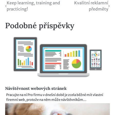
Navigace
Keep learning, training and
Kvalitní reklamní
practicing!
předměty
pro
příspěvek
Podobné příspěvky
Návštěvnost webových stránek
Pracujte na ní Pro firmu v dnešní době je zcela běžné mít vlastní
firemní web, protože na něm může návštěvníkům…