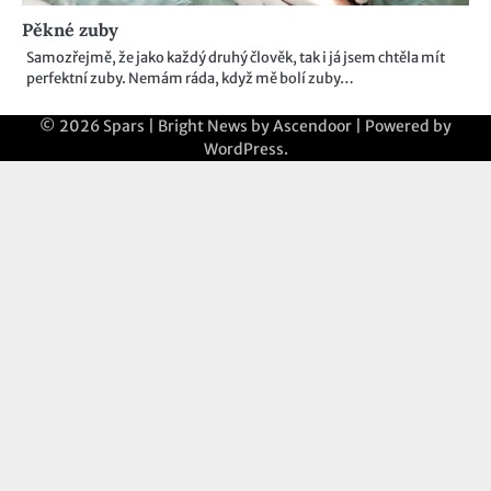
Pěkné zuby
Samozřejmě, že jako každý druhý člověk, tak i já jsem chtěla mít
perfektní zuby. Nemám ráda, když mě bolí zuby…
© 2026
Spars
| Bright News by
Ascendoor
| Powered by
WordPress
.