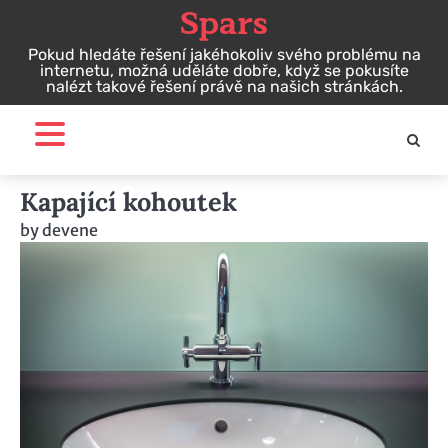
Spars
Skip
to
Pokud hledáte řešení jakéhokoliv svého problému na
content
internetu, možná uděláte dobře, když se pokusíte
nalézt takové řešení právě na našich stránkách.
Kapající kohoutek
by
devene