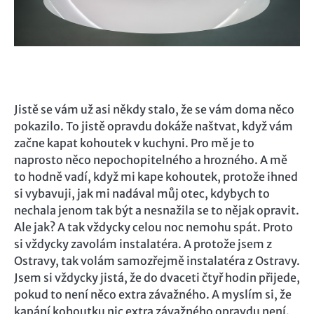
Jistě se vám už asi někdy stalo, že se vám doma něco
pokazilo. To jistě opravdu dokáže naštvat, když vám
začne kapat kohoutek v kuchyni. Pro mě je to
naprosto něco nepochopitelného a hrozného. A mě
to hodně vadí, když mi kape kohoutek, protože ihned
si vybavuji, jak mi nadával můj otec, kdybych to
nechala jenom tak být a nesnažila se to nějak opravit.
Ale jak? A tak vždycky celou noc nemohu spát. Proto
si vždycky zavolám instalatéra. A protože jsem z
Ostravy, tak volám samozřejmě instalatéra z Ostravy.
Jsem si vždycky jistá, že do dvaceti čtyř hodin přijede,
pokud to není něco extra závažného. A myslím si, že
kapání kohoutku nic extra závažného opravdu není.