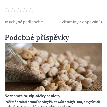
Navigace
Kuchyně podle sebe.
Vitamíny a dopování.
pro
Podobné příspěvky
příspěvek
Seznamte se zip sáčky seniory
Někteří senioři nemají snadný život. Může to být i tím, že vyrůstali
v době, kdy technický pokrok nebyl zdaleka na…