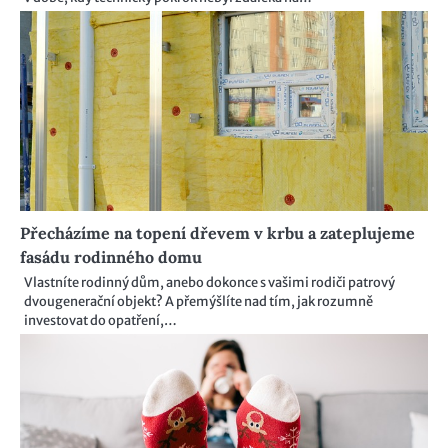
Přecházíme na topení dřevem v krbu a zateplujeme
fasádu rodinného domu
Vlastníte rodinný dům, anebo dokonce s vašimi rodiči patrový
dvougenerační objekt? A přemýšlíte nad tím, jak rozumně
investovat do opatření,…