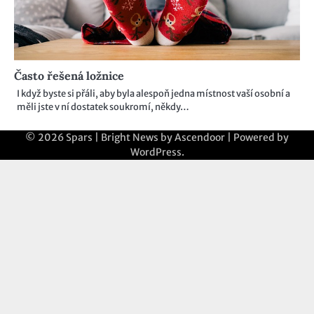
Často řešená ložnice
I když byste si přáli, aby byla alespoň jedna místnost vaší osobní a
měli jste v ní dostatek soukromí, někdy…
© 2026
Spars
| Bright News by
Ascendoor
| Powered by
WordPress
.