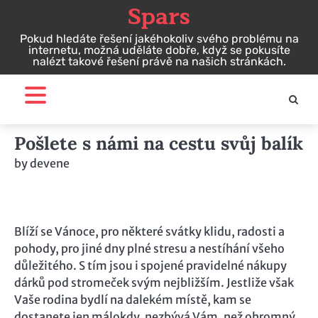
Spars
Skip
to
Pokud hledáte řešení jakéhokoliv svého problému na
content
internetu, možná uděláte dobře, když se pokusíte
nalézt takové řešení právě na našich stránkách.
Pošlete s námi na cestu svůj balík
by
devene
Blíží se Vánoce, pro některé svátky klidu, radosti a
pohody, pro jiné dny plné stresu a nestíhání všeho
důležitého. S tím jsou i spojené pravidelné nákupy
dárků pod stromeček svým nejbližším. Jestliže však
Vaše rodina bydlí na dalekém místě, kam se
dostanete jen málokdy, nezbývá Vám, než ohromný