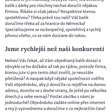
balík s dárky pro všechny nechat doručit nějakou
firmou. Říkáte si však jakou? Respektive kterou
spolehlivou? Třeba právě tou naší! Váš balík
doručíme třeba až za hranice do Německa!
Specializujeme se na bezpečný, spolehlivý a rychlý
převoz všeho, co se nám dostane do rukou.
Jsme rychlejší než naši konkurenti
Nebaví Vás čekat, až Vám objednaný balík dorazí a
obvykle se ho dočkáte až tak po týdnu, protože firma,
kterou jste si pro tento úkol zvolili, je neustále
přetížená? A naopak když nějaké společnosti svěříte
Vaši objednávku, aby ji doručila co nejdříve na danou
adresu, dozvíte se z druhé strany, že ještě po několika
dnech ji u sebe nemají?
Poslat zásilku
s námi je
jednoduché! Objednávku zadáte online přes internet
a my ji vyzvedneme a doručíme v co nejkratším čase!