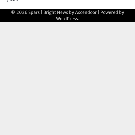
© 2026
Spars
| Bright News by
Ascendoor
| Powered by
WordPress
.