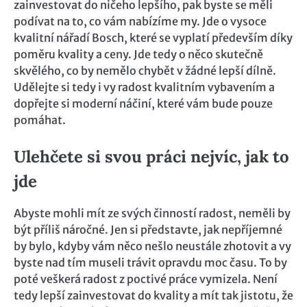
zainvestovat do ničeho lepšího, pak byste se měli
podívat na to, co vám nabízíme my. Jde o vysoce
kvalitní
nářadí Bosch
, které se vyplatí především díky
poměru kvality a ceny. Jde tedy o něco skutečně
skvělého, co by nemělo chybět v žádné lepší dílně.
Udělejte si tedy i vy radost kvalitním vybavením a
dopřejte si moderní náčiní, které vám bude pouze
pomáhat.
Ulehčete si svou práci nejvíc, jak to
jde
Abyste mohli mít ze svých činností radost, neměli by
být příliš náročné. Jen si představte, jak nepříjemné
by bylo, kdyby vám něco nešlo neustále zhotovit a vy
byste nad tím museli trávit opravdu moc času. To by
poté veškerá radost z poctivé práce vymizela. Není
tedy lepší zainvestovat do kvality a mít tak jistotu, že