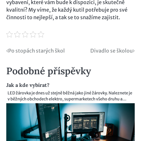
vybavení, které vám bude k dispozici, je skutečně
kvalitní? My víme, že každý kutil potřebuje pro své
činnosti to nejlepší, a tak se to snažíme zajistit.
Navigace
Po stopách starých škol
Divadlo se školou
pro
Podobné příspěvky
příspěvek
Jak a kde vybírat?
LED žárovka je dnes už stejně běžná jako jiné žárovky. Naleznete je
v běžných obchodech elektro, supermarketech všeho druhu a…