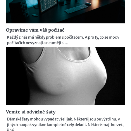
Opravíme vám váš počítač
Každý z nás má někdy problém s počítačem. A pro ty, co se moc v
počítačích nevyznají a neumějí si…
Vemte si odvážné šaty
Dámské šaty mohou vypadat všelijak. Některé jsou be výstřihu, v
jiných naopak vynikne kompletně celý dekolt. Některé mají korzet,
jiné…