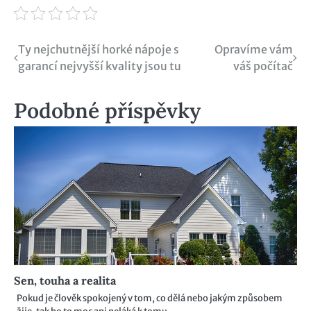
Navigace
Ty nejchutnější horké nápoje s
Opravíme vám
garancí nejvyšší kvality jsou tu
váš počítač
pro
příspěvek
Podobné příspěvky
Sen, touha a realita
Pokud je člověk spokojený v tom, co dělá nebo jakým způsobem