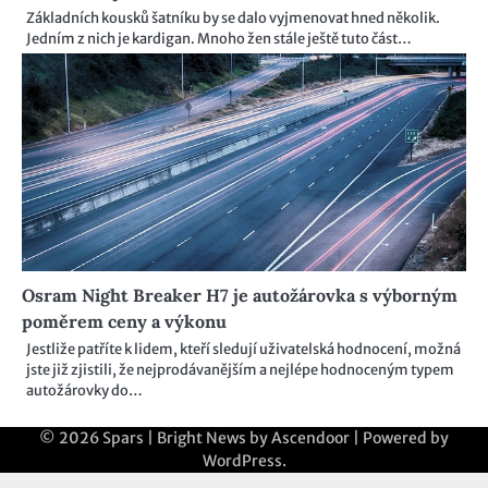
Základních kousků šatníku by se dalo vyjmenovat hned několik.
Jedním z nich je kardigan. Mnoho žen stále ještě tuto část…
Osram Night Breaker H7 je autožárovka s výborným
poměrem ceny a výkonu
Jestliže patříte k lidem, kteří sledují uživatelská hodnocení, možná
jste již zjistili, že nejprodávanějším a nejlépe hodnoceným typem
autožárovky do…
© 2026
Spars
| Bright News by
Ascendoor
| Powered by
WordPress
.