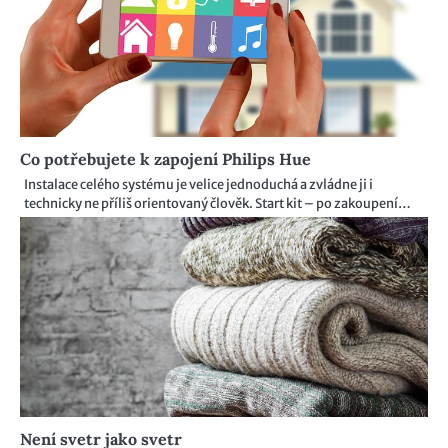
Co potřebujete k zapojení Philips Hue
Instalace celého systému je velice jednoduchá a zvládne ji i
technicky ne příliš orientovaný člověk. Start kit – po zakoupení…
Není svetr jako svetr