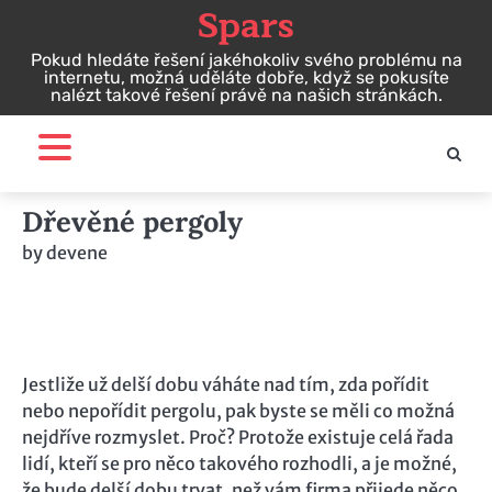
Spars
Skip
to
Pokud hledáte řešení jakéhokoliv svého problému na
content
internetu, možná uděláte dobře, když se pokusíte
nalézt takové řešení právě na našich stránkách.
Dřevěné pergoly
by
devene
Jestliže už delší dobu váháte nad tím, zda pořídit
nebo nepořídit pergolu, pak byste se měli co možná
nejdříve rozmyslet. Proč? Protože existuje celá řada
lidí, kteří se pro něco takového rozhodli, a je možné,
že bude delší dobu trvat, než vám firma přijede něco