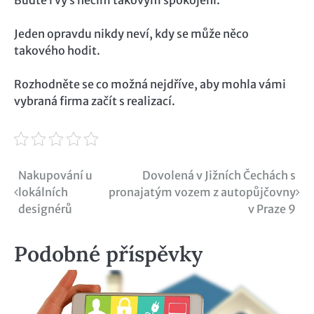
Jeden opravdu nikdy neví, kdy se může něco
takového hodit.
Rozhodněte se co možná nejdříve, aby mohla vámi
vybraná firma začít s realizací.
Navigace
Nakupování u
Dovolená v Jižních Čechách s
lokálních
pronajatým vozem z autopůjčovny
pro
designérů
v Praze 9
příspěvek
Podobné příspěvky